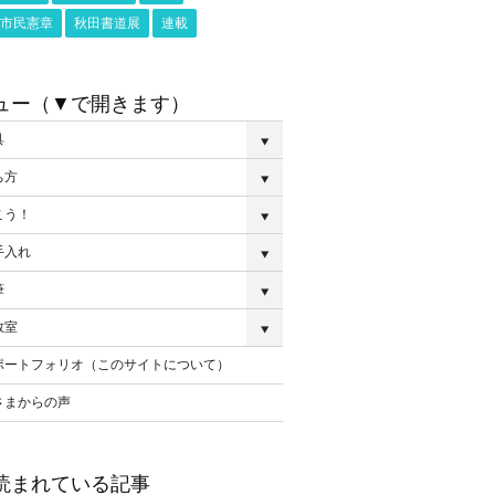
市民憲章
秋田書道展
連載
ュー（▼で開きます）
具
ち方
こう！
手入れ
筆
教室
ポートフォリオ（このサイトについて）
さまからの声
読まれている記事