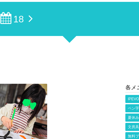
18
各メ
IPEVO
ペン字
夏休み
文房具
無料プ