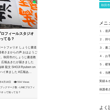
秋田市
メニ
１．道
Eプロフィールスタジオ
ってる？
２．持
３．書
ートフォリオ しょうじ書道
護者さまからの声 おはようご
４．お
す。秋田市のしょうじ書道教
 広報あきたが届きました
５．硬
 龍文 SHOJI Ryuben on
er: “ハイ来ました #広報あ…
６．当
実績＆
4年4月18日
534 Views
保護者
よく