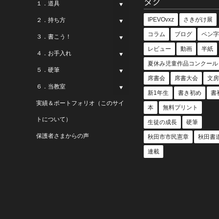
タグ
１．道具
IPEVOvxz
さきがけ展
２．持ち方
コラム
ブログ
ペン字
３．書こう！
レビュー
動画
半紙
４．お手入れ
夏休み児童作品コンクール
５．硬筆
席書会
席書大会
文房
６．当教室
新1年生
書き初め
書
実績＆ポートフォリオ（このサイ
本
無料プリント
トについて）
生徒の成長
硬筆
保護者さまからの声
秋田市市民憲章
秋田書
連載