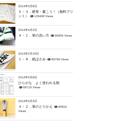
2014年5月8日
５－３．硬筆・書こう！（無料プリ
ント）
129408 Views
2014年4月2日
４－１．筆の洗い方
90856 Views
2014年2月16日
１－８．紙ばさみ
89768 Views
2014年5月8日
ひらがな よく使われる順
68718 Views
2014年4月3日
４－２．筆のとりかえ
68504
Views