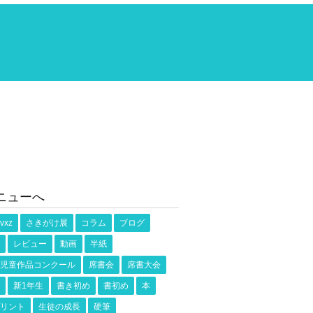
ニューへ
vxz
さきがけ展
コラム
ブログ
レビュー
動画
半紙
児童作品コンクール
席書会
席書大会
新1年生
書き初め
書初め
本
リント
生徒の成長
硬筆