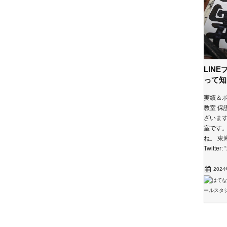
LIN
って知
実績＆ポ
教室 保
ざいま
室です。
ね。 東海林
Twitt
202