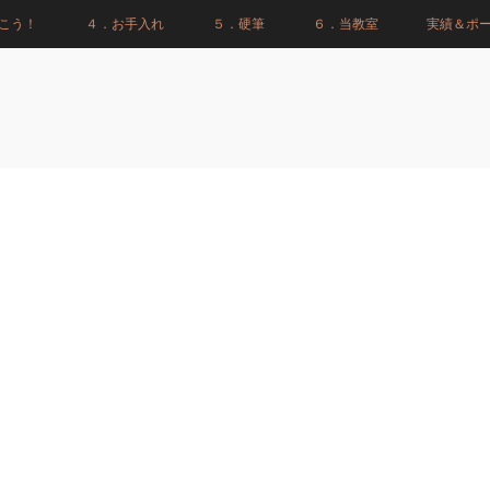
こう！
４．お手入れ
５．硬筆
６．当教室
実績＆ポ