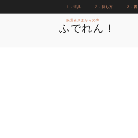
１．道具
２．持ち方
３．書
保護者さまからの声
ふでれん！