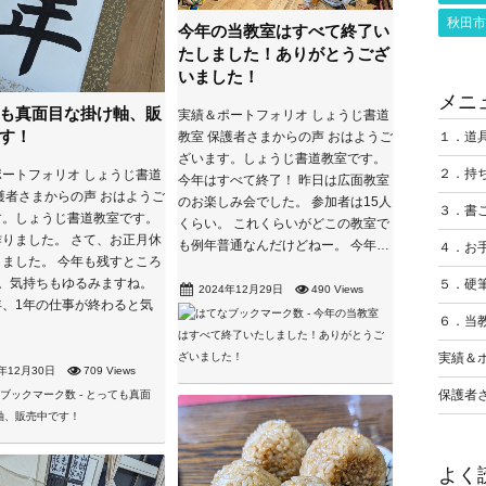
秋田市
今年の当教室はすべて終了い
たしました！ありがとうござ
いました！
メニ
も真面目な掛け軸、販
実績＆ポートフォリオ しょうじ書道
す！
１．道
教室 保護者さまからの声 おはようご
ざいます。しょうじ書道教室です。
２．持
ートフォリオ しょうじ書道
今年はすべて終了！ 昨日は広面教室
護者さまからの声 おはようご
のお楽しみ会でした。 参加者は15人
３．書
す。しょうじ書道教室です。
くらい。 これくらいがどこの教室で
りました。 さて、お正月休
も例年普通なんだけどねー。 今年…
４．お
ました。 今年も残すところ
日。気持ちもゆるみますね。
５．硬
2024年12月29日
490 Views
年、1年の仕事が終わると気
６．当
実績＆
4年12月30日
709 Views
保護者
よく