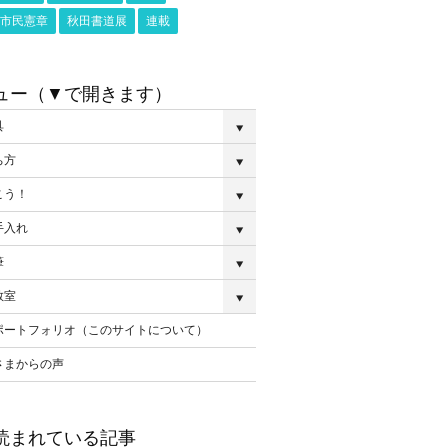
市民憲章
秋田書道展
連載
ュー（▼で開きます）
具
ち方
こう！
手入れ
筆
教室
ポートフォリオ（このサイトについて）
さまからの声
読まれている記事