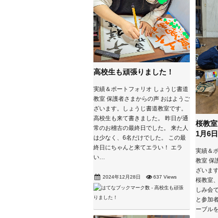
高校生も頑張りました！
実績＆ポートフォリオ しょうじ書道
教室 保護者さまからの声 おはようご
ざいます。しょうじ書道教室です。
高校生も来て書きました。 昨日が通
桜教室
常のお稽古の最終日でした。 来た人
1月6
は少なく、6名だけでした。 この最
終日にちゃんと来てエラい！ エラ
実績＆ポ
い…
教室 保
ざいま
2024年12月28日
637 Views
桜教室、
しみ会で
と参加者が
ーブル