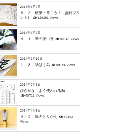
2014年5月8日
５－３．硬筆・書こう！（無料プリ
ント）
129391 Views
2014年4月2日
４－１．筆の洗い方
90848 Views
2014年2月16日
１－８．紙ばさみ
89754 Views
2014年5月8日
ひらがな よく使われる順
68711 Views
2014年4月3日
４－２．筆のとりかえ
68492
Views