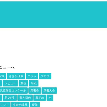
ニューへ
vxz
さきがけ展
コラム
ブログ
レビュー
動画
半紙
児童作品コンクール
席書会
席書大会
新1年生
書き初め
書初め
本
リント
生徒の成長
硬筆