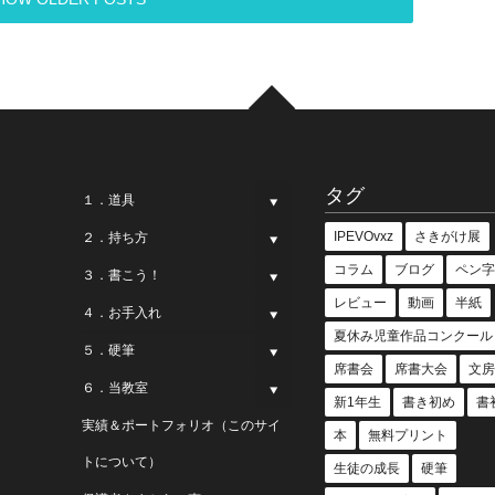
タグ
１．道具
IPEVOvxz
さきがけ展
２．持ち方
コラム
ブログ
ペン字
３．書こう！
レビュー
動画
半紙
４．お手入れ
夏休み児童作品コンクール
５．硬筆
席書会
席書大会
文房
６．当教室
新1年生
書き初め
書
実績＆ポートフォリオ（このサイ
本
無料プリント
トについて）
生徒の成長
硬筆