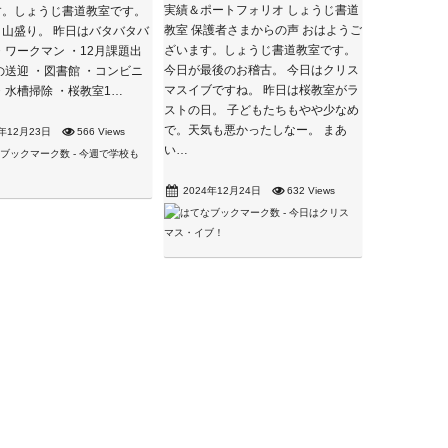
実績＆ポートフォリオ しょうじ書道
す。しょうじ書道教室です。
教室 保護者さまからの声 おはようご
山盛り。 昨日はバタバタバ
ざいます。しょうじ書道教室です。
・ワークマン ・12月課題出
今日が最後のお稽古。 今日はクリス
の送迎 ・図書館 ・コンビニ
マスイブですね。 昨日は桜教室がラ
・水槽掃除 ・桜教室1…
ストの日。 子どもたちもやや少なめ
で。天気も悪かったしなー。 まあ
4年12月23日
566 Views
い…
2024年12月24日
632 Views