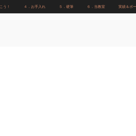
こう！
４．お手入れ
５．硬筆
６．当教室
実績＆ポ