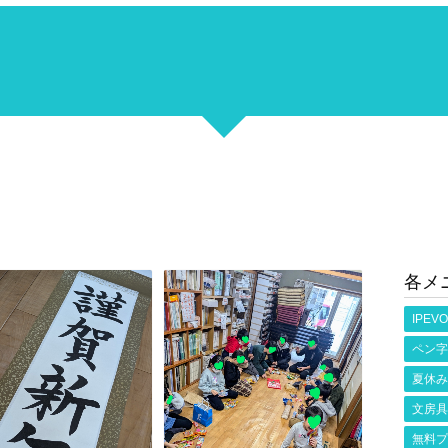
各メ
IPEVO
ペン字
夏休み
文房具
無料プ