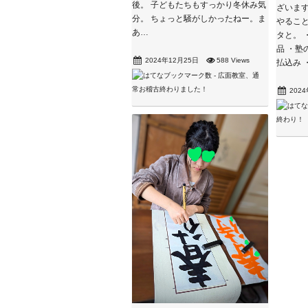
後。 子どもたちもすっかり冬休み気
ざいま
分。 ちょっと騒がしかったねー。ま
やること
あ…
タと。 
品 ・塾
2024年12月25日
588 Views
払込み 
202