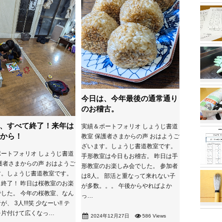
今日は、今年最後の通常通り
のお稽古。
、すべて終了！来年は
実績＆ポートフォリオ しょうじ書道
日から！
教室 保護者さまからの声 おはようご
ざいます。しょうじ書道教室です。
ートフォリオ しょうじ書道
手形教室は今日もお稽古。 昨日は手
護者さまからの声 おはようご
形教室のお楽しみ会でした。 参加者
す。しょうじ書道教室です。
は8人。 部活と重なって来れない子
終了！ 昨日は桜教室のお楽
が多数。。。 午後からやればよか
した。 今年の桜教室、なん
っ…
、 3人!!!笑 少なーい!! テ
を片付けて広くなっ…
2024年12月27日
586 Views