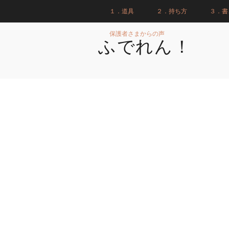
１．道具
２．持ち方
３．書
保護者さまからの声
ふでれん！