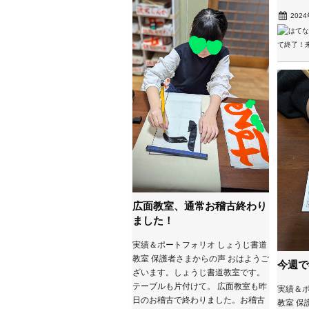
202
広面教室、通常お稽古終わり
ました！
実績＆ポートフォリオ しょうじ書道
教室 保護者さまからの声 おはようご
今週で
ざいます。しょうじ書道教室です。
テーブルも片付けて。 広面教室も昨
実績＆ポ
日のお稽古で終わりました。お稽古
教室 保