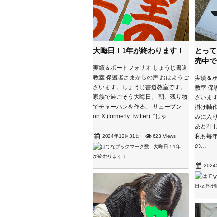
大晦日！1年が終わります！
とって
売中で
実績＆ポートフォリオ しょうじ書道
教室 保護者さまからの声 おはようご
実績＆ポ
ざいます。しょうじ書道教室です。
教室 保
家族で過ごそう大晦日。 朝、残り物
ざいま
でチャーハンを作る。 リューブン
掛け軸作
on X (formerly Twitter): “じゃ…
みに入り
あと2
2024年12月31日
623 Views
私も毎
の…
202