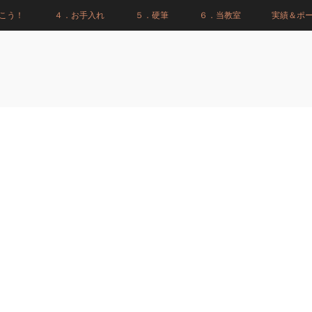
こう！
４．お手入れ
５．硬筆
６．当教室
実績＆ポ