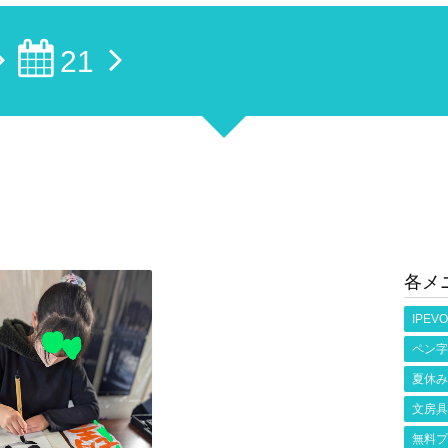
21
各メ
IPEVO
ペン字
夏休み
文房具
無料プ