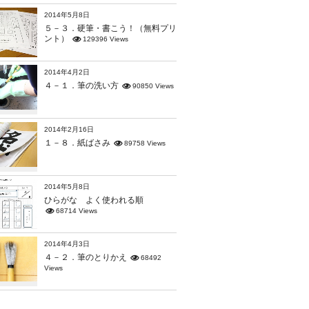
2014年5月8日
５－３．硬筆・書こう！（無料プリ
ント）
129396 Views
2014年4月2日
４－１．筆の洗い方
90850 Views
2014年2月16日
１－８．紙ばさみ
89758 Views
2014年5月8日
ひらがな よく使われる順
68714 Views
2014年4月3日
４－２．筆のとりかえ
68492
Views