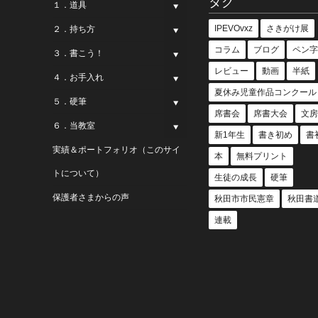
タグ
１．道具
IPEVOvxz
さきがけ展
２．持ち方
コラム
ブログ
ペン字
３．書こう！
レビュー
動画
半紙
４．お手入れ
夏休み児童作品コンクール
５．硬筆
席書会
席書大会
文房
６．当教室
新1年生
書き初め
書
実績＆ポートフォリオ（このサイ
本
無料プリント
トについて）
生徒の成長
硬筆
保護者さまからの声
秋田市市民憲章
秋田書
連載