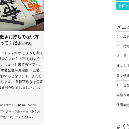
秋田市
メニ
敷きお持ちでない方
１．道
ってくださいね。
２．持
ートフォリオ しょうじ書道
３．書
護者さまからの声 おはようご
す。しょうじ書道教室です。
４．お
木曜金曜がお稽古、 土曜日
５．硬
でお休みとなります。よろし
します。 条幅下敷きは必要
６．当
最新号が到着しました。 お
実績＆
保護者
4年11月21日
642 Views
よく