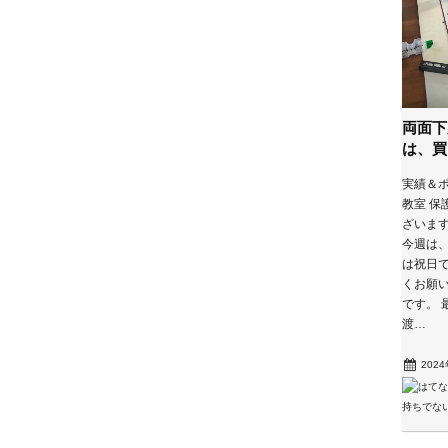
両面下
は、買
実績＆ポ
教室 保
ざいま
今週は、
は祝日
くお願い
です。 
渡…
202