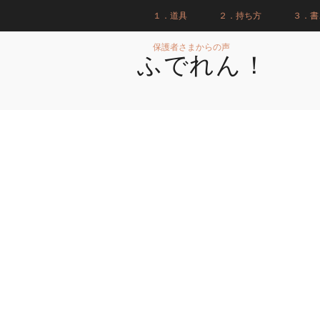
１．道具
２．持ち方
３．書
保護者さまからの声
ふでれん！