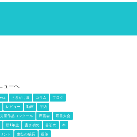
ニューへ
vxz
さきがけ展
コラム
ブログ
レビュー
動画
半紙
児童作品コンクール
席書会
席書大会
新1年生
書き初め
書初め
本
リント
生徒の成長
硬筆