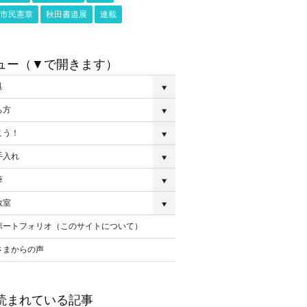
市民憲章
秋田書道展
連載
ュー（▼で開きます）
具
ち方
こう！
手入れ
筆
教室
ポートフォリオ（このサイトについて）
さまからの声
読まれている記事