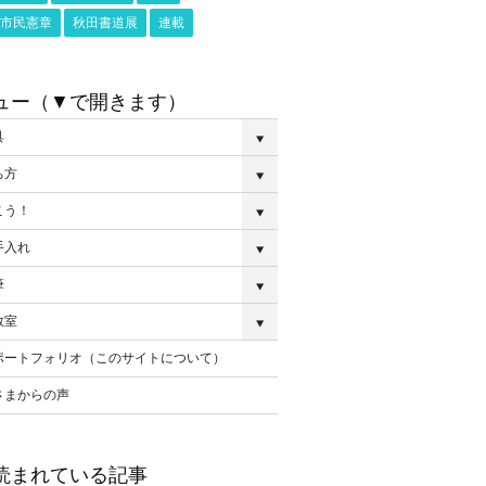
市民憲章
秋田書道展
連載
ュー（▼で開きます）
具
ち方
こう！
手入れ
筆
教室
ポートフォリオ（このサイトについて）
さまからの声
読まれている記事