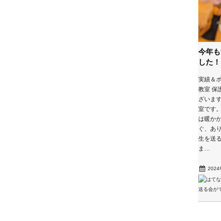
今年も
した！
実績＆ポ
教室 保
ざいま
室です。
は暖かか
ぐ、あり
生を送る
ま…
202