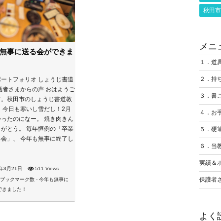
秋田市
メニ
無事に送る会ができま
１．道
２．持
ートフォリオ しょうじ書道
護者さまからの声 おはようご
３．書
す。秋田市のしょうじ書道教
 今日も寒いし雪だし！2月
４．お
ったのになー。 焼き肉きん
がとう。 毎年恒例の「卒業
５．硬
会」、 今年も無事に終了し
６．当
実績＆
4年3月21日
511 Views
保護者
よく