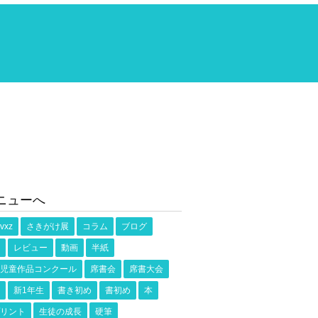
ニューへ
vxz
さきがけ展
コラム
ブログ
レビュー
動画
半紙
児童作品コンクール
席書会
席書大会
新1年生
書き初め
書初め
本
リント
生徒の成長
硬筆