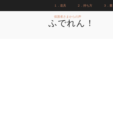
１．道具
２．持ち方
３．書
保護者さまからの声
ふでれん！