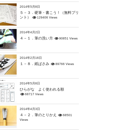
2014年5月8日
５－３．硬筆・書こう！（無料プリ
ント）
129406 Views
2014年4月2日
４－１．筆の洗い方
90851 Views
2014年2月16日
１－８．紙ばさみ
89766 Views
2014年5月8日
ひらがな よく使われる順
68717 Views
2014年4月3日
４－２．筆のとりかえ
68501
Views