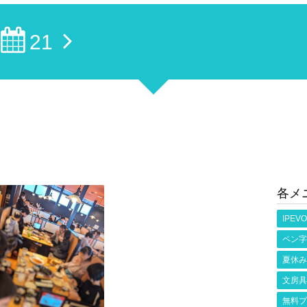
21
各メ
IPEVO
ペン字
夏休み
文房具
無料プ