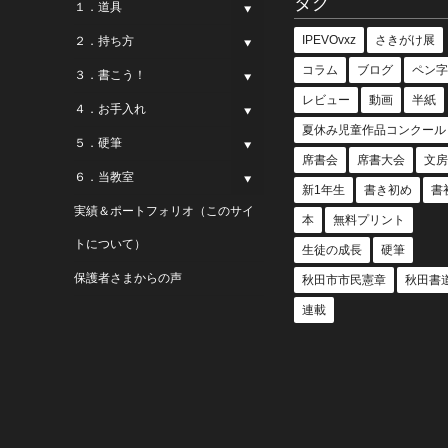
タグ
１．道具
IPEVOvxz
さきがけ展
２．持ち方
コラム
ブログ
ペン字
３．書こう！
レビュー
動画
半紙
４．お手入れ
夏休み児童作品コンクール
５．硬筆
席書会
席書大会
文房
６．当教室
新1年生
書き初め
書
実績＆ポートフォリオ（このサイ
本
無料プリント
トについて）
生徒の成長
硬筆
保護者さまからの声
秋田市市民憲章
秋田書
連載