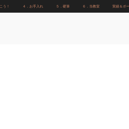
こう！
４．お手入れ
５．硬筆
６．当教室
実績＆ポ