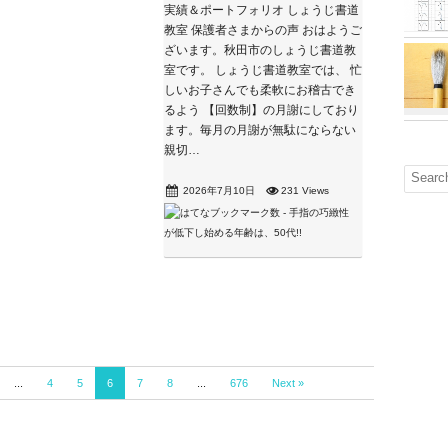
実績＆ポートフォリオ しょうじ書道
教室 保護者さまからの声 おはようご
ざいます。秋田市のしょうじ書道教
室です。 しょうじ書道教室では、 忙
しいお子さんでも柔軟にお稽古でき
るよう 【回数制】の月謝にしており
ます。毎月の月謝が無駄にならない
親切…
2026年7月10日
231 Views
...
4
5
6
7
8
...
676
Next »