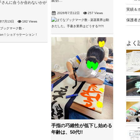
親切…
子さんに合うか合わないかが
実績＆
2026年7月12日
257 Views
保護者
6年7月13日
182 Views
よく
手指の巧緻性が低下し始める
年齢は、50代!!