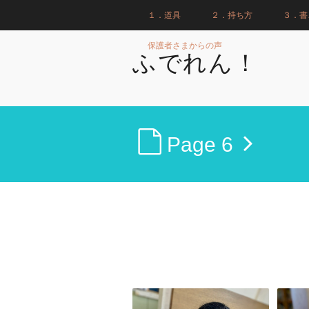
１．道具
２．持ち方
３．書
保護者さまからの声
ふでれん！
Page 6