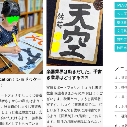
IPEVO
ペン字
夏休み
文房具
無料プ
秋田市
メニ
楽器業界は動きだした。手書
き業界はどうする?!?!
１．道
ucation！ショドゥケー
！
２．持
実績＆ポートフォリオ しょうじ書道
教室 保護者さまからの声 おはようご
ートフォリオ しょうじ書道
３．書
ざいます。秋田市のしょうじ書道教
護者さまからの声 おはようご
室です。 しょうじ書道教室では、 忙
４．お
す。秋田市のしょうじ書道教
しいお子さんでも柔軟にお稽古でき
 しょうじ書道教室では、安
るよう 【回数制】の月謝にしており
５．硬
会いただけるよう、 無料体
ます。毎月の月謝が無駄にならない
3回ほどしてもらっていま
６．当