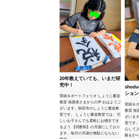
20年教えていても、いまだ研
究中！
shod
ション
実績＆ポートフォリオ しょうじ書道
教室 保護者さまからの声 おはようご
実績＆ポ
ざいます。秋田市のしょうじ書道教
教室 保
室です。 しょうじ書道教室では、 忙
ざいま
しいお子さんでも柔軟にお稽古でき
室です。
るよう 【回数制】の月謝にしており
心して入
ます。毎月の月謝が無駄にならない
験を2〜