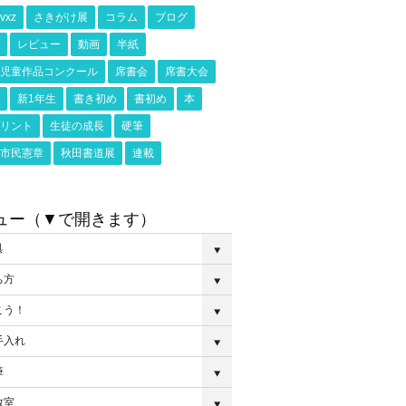
vxz
さきがけ展
コラム
ブログ
レビュー
動画
半紙
児童作品コンクール
席書会
席書大会
新1年生
書き初め
書初め
本
リント
生徒の成長
硬筆
市民憲章
秋田書道展
連載
ュー（▼で開きます）
具
ち方
こう！
手入れ
筆
教室