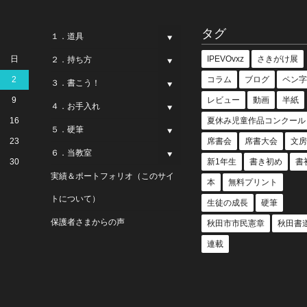
タグ
１．道具
日
IPEVOvxz
さきがけ展
２．持ち方
2
コラム
ブログ
ペン字
３．書こう！
9
レビュー
動画
半紙
４．お手入れ
16
夏休み児童作品コンクール
５．硬筆
23
席書会
席書大会
文房
６．当教室
30
新1年生
書き初め
書
実績＆ポートフォリオ（このサイ
本
無料プリント
トについて）
生徒の成長
硬筆
保護者さまからの声
秋田市市民憲章
秋田書
連載