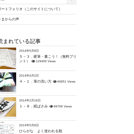
ポートフォリオ（このサイトについて）
さまからの声
読まれている記事
2014年5月8日
５－３．硬筆・書こう！（無料プリ
ント）
129406 Views
2014年4月2日
４－１．筆の洗い方
90851 Views
2014年2月16日
１－８．紙ばさみ
89766 Views
2014年5月8日
ひらがな よく使われる順