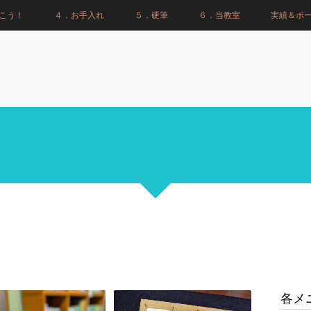
こう！
４．お手入れ
５．硬筆
６．当教室
実績＆ポ
各メ