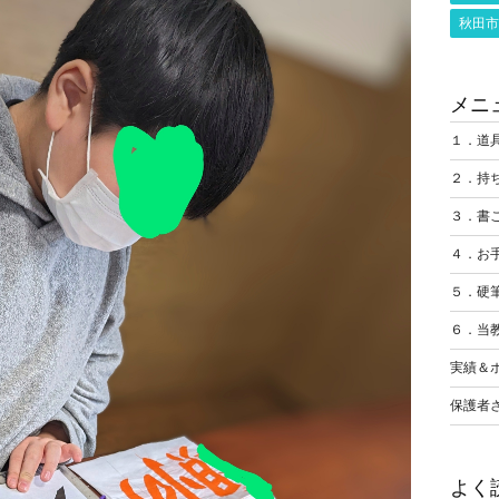
秋田市
メニ
１．道
２．持
３．書
４．お
５．硬
６．当
実績＆
保護者
よく