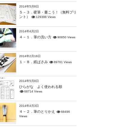
2014年5月8日
５－３．硬筆・書こう！（無料プリ
ント）
129398 Views
2014年4月2日
４－１．筆の洗い方
90850 Views
2014年2月16日
１－８．紙ばさみ
89761 Views
2014年5月8日
ひらがな よく使われる順
68714 Views
2014年4月3日
４－２．筆のとりかえ
68496
Views