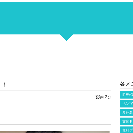
各メ
う！
IPEVO
2
約
分
ペン字
夏休み
文房具
無料プ