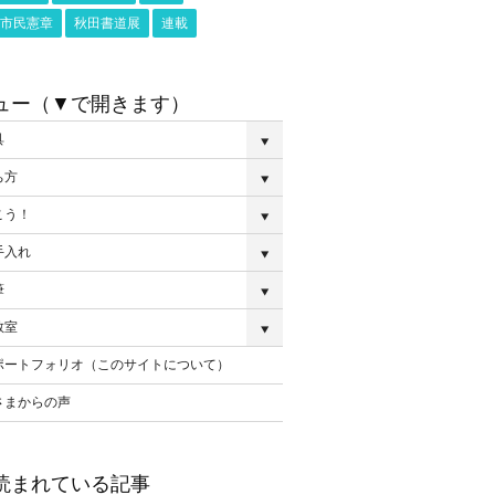
市民憲章
秋田書道展
連載
ュー（▼で開きます）
具
ち方
こう！
手入れ
筆
教室
ポートフォリオ（このサイトについて）
さまからの声
読まれている記事