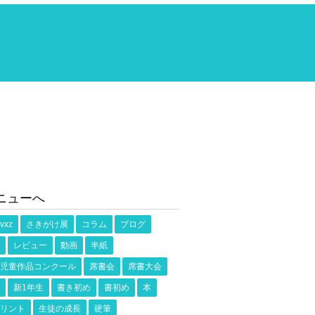
ニューへ
vxz
さきがけ展
コラム
ブログ
レビュー
動画
半紙
児童作品コンクール
席書会
席書大会
新1年生
書き初め
書初め
本
リント
生徒の成長
硬筆