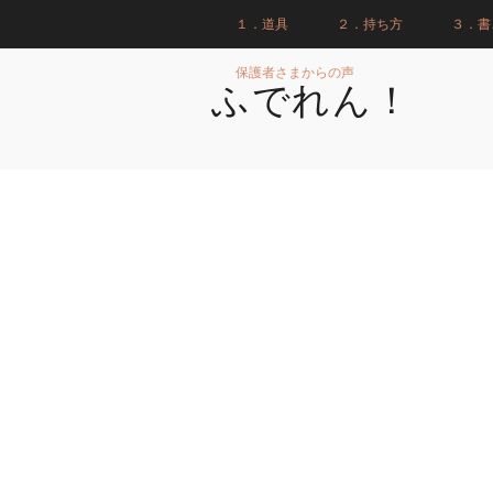
１．道具
２．持ち方
３．書
保護者さまからの声
ふでれん！