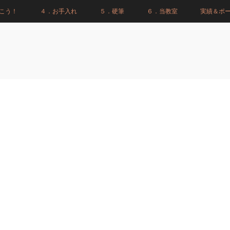
こう！
４．お手入れ
５．硬筆
６．当教室
実績＆ポ