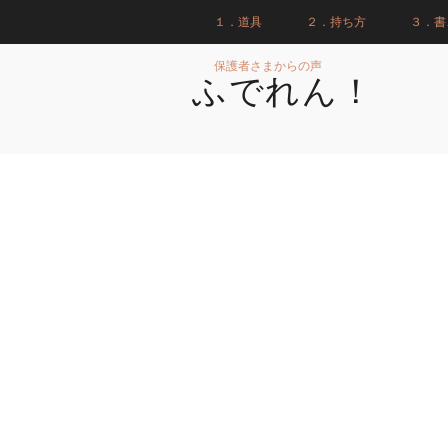
１．道具
２．持ち方
３．書
保護者さまからの声
ふでれん！