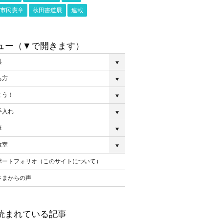
市民憲章
秋田書道展
連載
ュー（▼で開きます）
具
ち方
こう！
手入れ
筆
教室
ポートフォリオ（このサイトについて）
さまからの声
読まれている記事