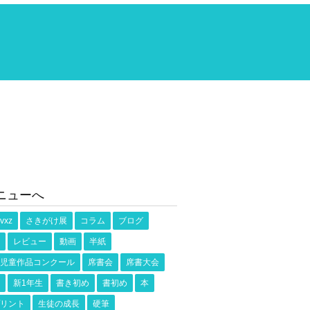
ニューへ
vxz
さきがけ展
コラム
ブログ
レビュー
動画
半紙
児童作品コンクール
席書会
席書大会
新1年生
書き初め
書初め
本
リント
生徒の成長
硬筆