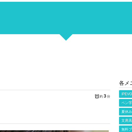
各メ
。
IPEVO
3
約
分
ペン字
夏休み
文房具
無料プ