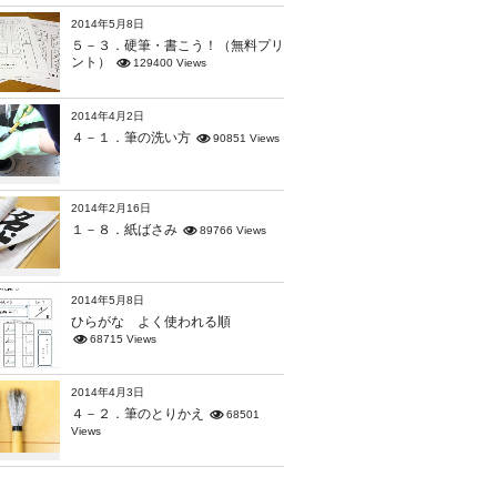
2014年5月8日
５－３．硬筆・書こう！（無料プリ
ント）
129400 Views
2014年4月2日
４－１．筆の洗い方
90851 Views
2014年2月16日
１－８．紙ばさみ
89766 Views
2014年5月8日
ひらがな よく使われる順
68715 Views
2014年4月3日
４－２．筆のとりかえ
68501
Views