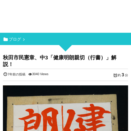
ブログ
秋田市民憲章、中3「健康明朗親切（行書）」解
説！
3040 Views
3
7年前の投稿
約
分