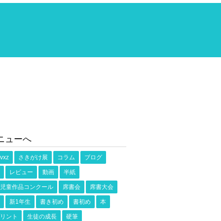
ニューへ
vxz
さきがけ展
コラム
ブログ
レビュー
動画
半紙
児童作品コンクール
席書会
席書大会
新1年生
書き初め
書初め
本
リント
生徒の成長
硬筆