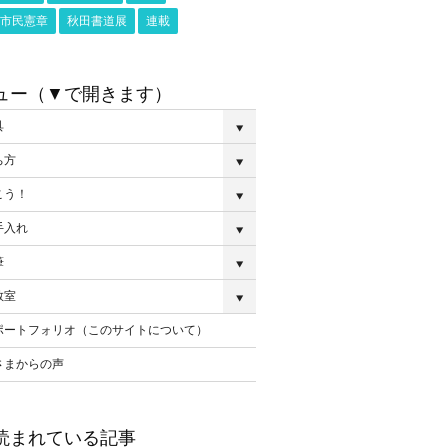
市民憲章
秋田書道展
連載
ュー（▼で開きます）
具
ち方
こう！
手入れ
筆
教室
ポートフォリオ（このサイトについて）
さまからの声
読まれている記事