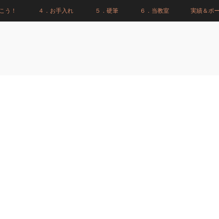
こう！
４．お手入れ
５．硬筆
６．当教室
実績＆ポ