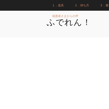
１．道具
２．持ち方
３．書
保護者さまからの声
ふでれん！