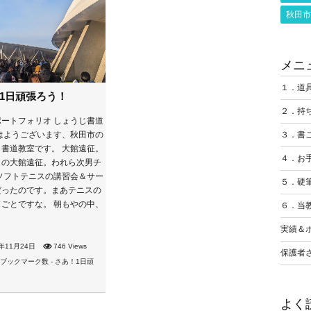
秋田市
メニ
１．道
1日頑張ろう！
２．持
ートフォリオ しょうじ書道
３．書
はようございます、秋田市の
書道教室です。 大館遠征。
４．お
日の大館遠征。われら次男チ
ソフトテニスの講習会＆サー
５．硬
だったのです。まあテニスの
ごとですな。 朝もやの中、
６．当
実績＆
3年11月24日
746 Views
保護者
よく