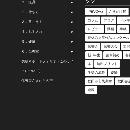
タグ
１．道具
IPEVOvxz
さきがけ展
２．持ち方
コラム
ブログ
ペン字
３．書こう！
レビュー
動画
半紙
４．お手入れ
夏休み児童作品コンクール
５．硬筆
席書会
席書大会
文房
６．当教室
新1年生
書き初め
書
実績＆ポートフォリオ（このサイ
本
無料プリント
トについて）
生徒の成長
硬筆
保護者さまからの声
秋田市市民憲章
秋田書
連載