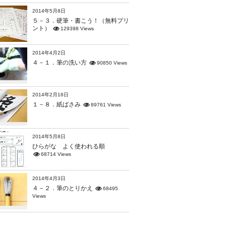
2014年5月8日
５－３．硬筆・書こう！（無料プリ
ント）
129398 Views
2014年4月2日
４－１．筆の洗い方
90850 Views
2014年2月16日
１－８．紙ばさみ
89761 Views
2014年5月8日
ひらがな よく使われる順
68714 Views
2014年4月3日
４－２．筆のとりかえ
68495
Views