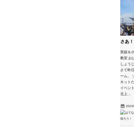
さあ！
実績＆ポ
教室 お
しょうじ
さて昨
ーム。 
キット
イベント
北上…
202