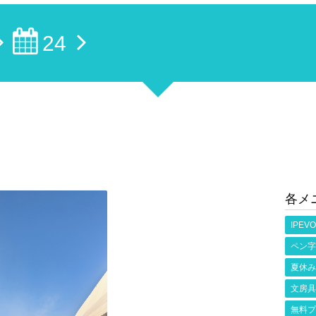
24
各メ
IPEVO
ペン字
夏休み
文房具
無料プ