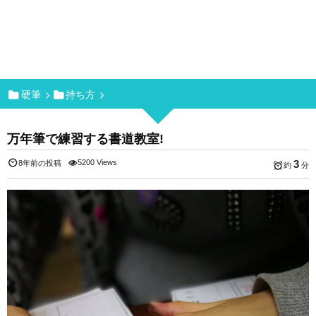
硬筆
持ち方
万年筆で練習する書道教室!
5200 Views
3
8年前の投稿
約
分