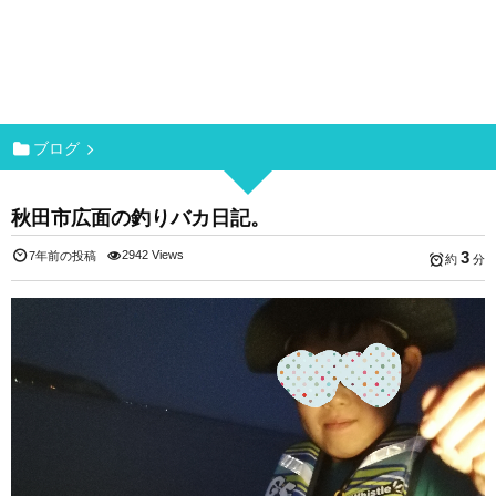
ブログ
秋田市広面の釣りバカ日記。
2942 Views
3
7年前の投稿
約
分