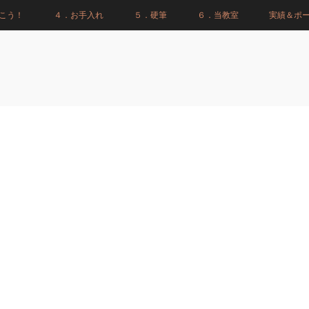
こう！
４．お手入れ
５．硬筆
６．当教室
実績＆ポ