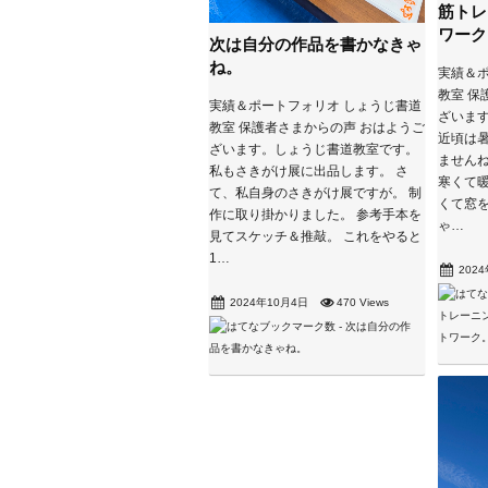
筋トレ
ワーク
次は自分の作品を書かなきゃ
ね。
実績＆ポ
教室 保
実績＆ポートフォリオ しょうじ書道
ざいま
教室 保護者さまからの声 おはようご
近頃は
ざいます。しょうじ書道教室です。
ませんね
私もさきがけ展に出品します。 さ
寒くて暖
て、私自身のさきがけ展ですが。 制
くて窓を
作に取り掛かりました。 参考手本を
ゃ…
見てスケッチ＆推敲。 これをやると
1…
202
2024年10月4日
470 Views