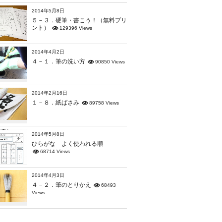
2014年5月8日
５－３．硬筆・書こう！（無料プリ
ント）
129396 Views
2014年4月2日
４－１．筆の洗い方
90850 Views
2014年2月16日
１－８．紙ばさみ
89758 Views
2014年5月8日
ひらがな よく使われる順
68714 Views
2014年4月3日
４－２．筆のとりかえ
68493
Views