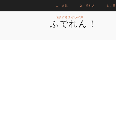
１．道具
２．持ち方
３．書
保護者さまからの声
ふでれん！