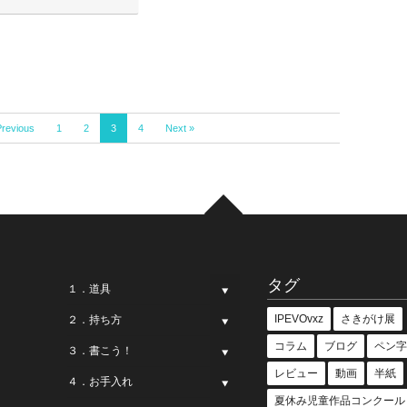
Previous
1
2
3
4
Next »
タグ
１．道具
IPEVOvxz
さきがけ展
２．持ち方
コラム
ブログ
ペン字
３．書こう！
レビュー
動画
半紙
４．お手入れ
夏休み児童作品コンクール