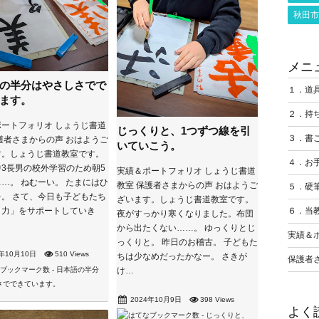
秋田市
メニ
の半分はやさしさでで
１．道
ます。
２．持
ートフォリオ しょうじ書道
じっくりと、1つずつ線を引
３．書
護者さまからの声 おはようご
いていこう。
す。しょうじ書道教室です。
４．お
3長男の校外学習のため朝5
実績＆ポートフォリオ しょうじ書道
…。 ねむーい。 たまにはひ
教室 保護者さまからの声 おはようご
５．硬
。 さて、今日も子どもたち
ざいます。しょうじ書道教室です。
６．当
く力」をサポートしていき
夜がすっかり寒くなりました。布団
から出たくない……。 ゆっくりとじ
実績＆
っくりと。 昨日のお稽古。 子どもた
4年10月10日
510 Views
ちは少なめだったかなー。 さきが
保護者
け…
2024年10月9日
398 Views
よく