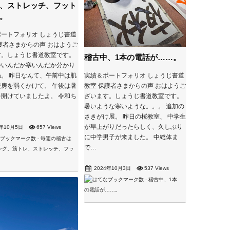
、ストレッチ、フット
。
ートフォリオ しょうじ書道
護者さまからの声 おはようご
す。しょうじ書道教室です。
稽古中、1本の電話が……。
暑いんだか寒いんだか分かり
。 昨日なんて、午前中は肌
実績＆ポートフォリオ しょうじ書道
房を弱くかけて、 午後は暑
教室 保護者さまからの声 おはようご
開けていましたよ。 令和ち
ざいます。しょうじ書道教室です。
暑いような寒いような。。。 追加の
さきがけ展。 昨日の桜教室、 中学生
が早上がりだったらしく、久しぶり
4年10月5日
657 Views
に中学男子が来ました。 中総体ま
で…
2024年10月3日
537 Views