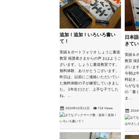
追加！追加！いろいろ書い
日本語
て！
きてい
実績＆ポートフォリオ しょうじ書道
実績＆ポ
教室 保護者さまからの声 おはようご
教室 保
ざいます。しょうじ書道教室です。
ざいま
無料体験、ありがとうございます。
今朝は中
昨日は、以前にご連絡いただいてい
時起き…
た無料体験の子が練習していきまし
らがなを
た。 1年生だけど、上手な子でした
の「書
ね。…
ま…
2024年10月11日
718 Views
202