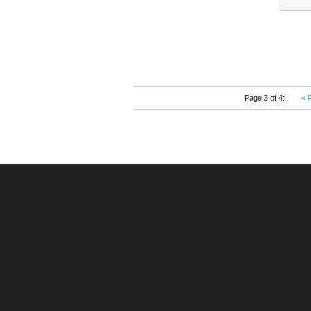
Page 3 of 4:
« 