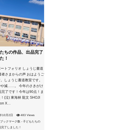
たちの作品、出品完了
た！
ートフォリオ しょうじ書道
護者さまからの声 おはようご
す。しょうじ書道教室です。
や減……。 今年のさきがけ
品完了です！今年は90点！ま
(泣) 東海林 龍文 SHOJI
 on X…
4年10月2日
483 Views