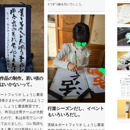
作品の制作。若い頃の
はいかないって。
ートフォリオ しょうじ書道
護者さまからの声 おはようご
す。しょうじ書道教室です。
行楽シーズンだし、イベント
。 昨日は次男チームが大館
もいろいろだし。
たので、 私は自宅でニハチ
ておりました。 コレ気持ち
実績＆ポートフォリオ しょうじ書道
大きく書くのは気持ちいいよ