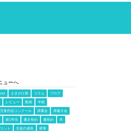
ニューへ
vxz
さきがけ展
コラム
ブログ
レビュー
動画
半紙
児童作品コンクール
席書会
席書大会
新1年生
書き初め
書初め
本
リント
生徒の成長
硬筆