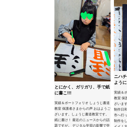
ニハチ
ように
とにかく、ガリガリ、手で紙
に書こ!!!
実績＆ポ
教室 保
実績＆ポートフォリオ しょうじ書道
ざいま
教室 保護者さまからの声 おはようご
制作日和
ざいます。しょうじ書道教室です。
市へ行っ
紙に書け！ 最近のニュースからの話
制作をし
題ですが。 デジタル学習の影響で学
イイ！