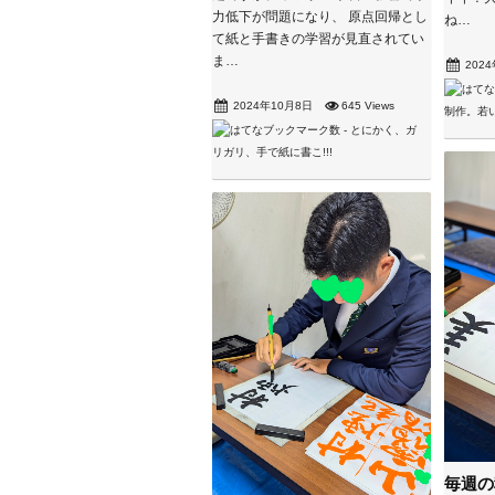
力低下が問題になり、 原点回帰とし
ね…
て紙と手書きの学習が見直されてい
ま…
202
2024年10月8日
645 Views
毎週の