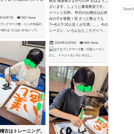
教室 保護者さまからの声 おはようご
ざいます。しょうじ書道教室です。
イベント日和。 昨日のお稽古はお休
4年10月7日
593 Views
みの子が多数！笑 ざっと数えても
7〜8人?! 10人近くが欠席。。。今の
シーズン、いろんなところでイベ…
2024年10月6日
688 Views
稽古はトレーニング。