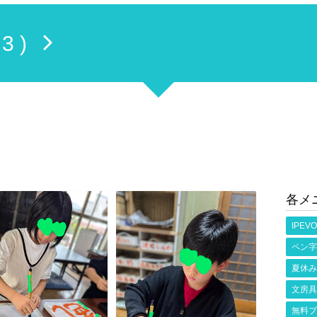
 3 )
各メ
IPEVO
ペン字
夏休み
文房具
無料プ