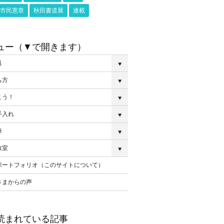
市民憲章
秋田書道展
連載
ュー（▼で開きます）
具
ち方
こう！
手入れ
筆
教室
ポートフォリオ（このサイトについて）
さまからの声
読まれている記事