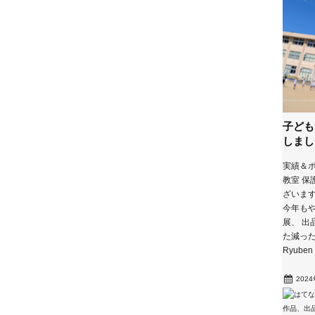
子ども
しまし
実績＆ポ
教室 保
ざいま
今年もや
展、 出
た減った！
Ryuben
202