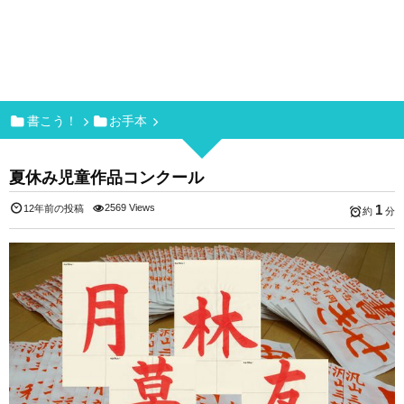
書こう！
お手本
夏休み児童作品コンクール
2569 Views
1
12年前の投稿
約
分