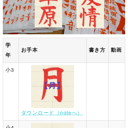
学
お手本
書き方
動画
年
小3
ダウンロード（noteへ）
小4