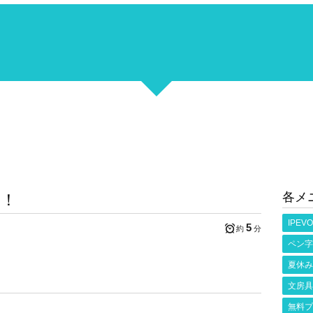
各メ
よ！
IPEVO
5
約
分
ペン字
夏休み
文房具
無料プ