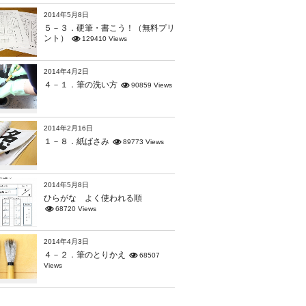
2014年5月8日
５－３．硬筆・書こう！（無料プリ
ント）
129410 Views
2014年4月2日
４－１．筆の洗い方
90859 Views
2014年2月16日
１－８．紙ばさみ
89773 Views
2014年5月8日
ひらがな よく使われる順
68720 Views
2014年4月3日
４－２．筆のとりかえ
68507
Views