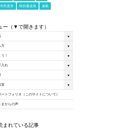
市民憲章
秋田書道展
連載
ュー（▼で開きます）
具
ち方
こう！
手入れ
筆
教室
ポートフォリオ（このサイトについて）
さまからの声
読まれている記事