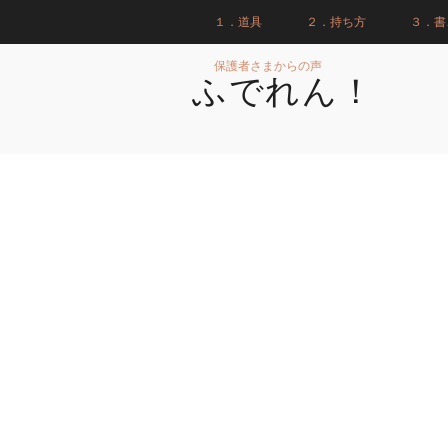
１．道具
２．持ち方
３．書
保護者さまからの声
ふでれん！