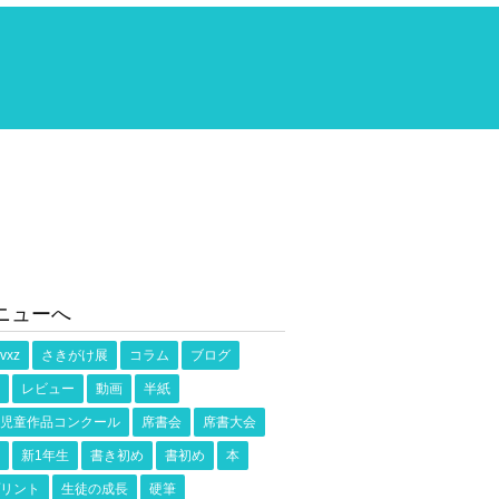
ニューへ
vxz
さきがけ展
コラム
ブログ
レビュー
動画
半紙
児童作品コンクール
席書会
席書大会
新1年生
書き初め
書初め
本
リント
生徒の成長
硬筆