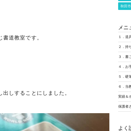
秋田市
メニ
１．道
じ書道教室です。
２．持
３．書
４．お
」
５．硬
６．当
し出しすることにしました。
実績＆
保護者
よく