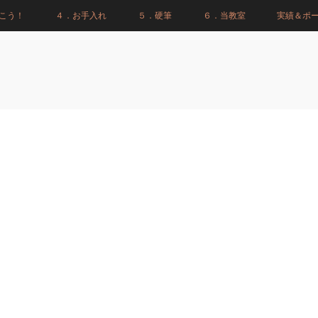
こう！
４．お手入れ
５．硬筆
６．当教室
実績＆ポ