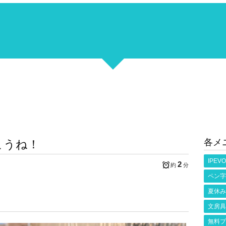
各メ
こうね！
IPEVO
2
約
分
ペン字
夏休み
文房具
無料プ