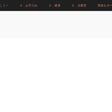
こう！
４．お手入れ
５．硬筆
６．当教室
実績＆ポ