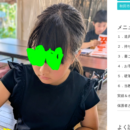
秋田市
メニ
１．道
２．持
３．書
４．お
５．硬
６．当
実績＆
保護者
よく