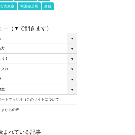
市民憲章
秋田書道展
連載
ュー（▼で開きます）
具
ち方
こう！
手入れ
筆
教室
ポートフォリオ（このサイトについて）
さまからの声
読まれている記事