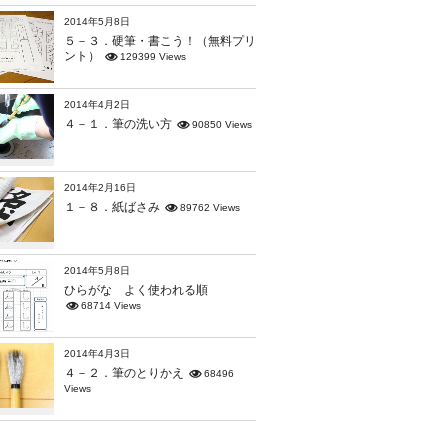
2014年5月8日
５－３．硬筆・書こう！（無料プリ
ント）
129399 Views
2014年4月2日
４－１．筆の洗い方
90850 Views
2014年2月16日
１－８．紙ばさみ
89762 Views
2014年5月8日
ひらがな よく使われる順
68714 Views
2014年4月3日
４－２．筆のとりかえ
68496
Views