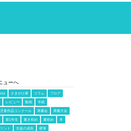
ニューへ
vxz
さきがけ展
コラム
ブログ
レビュー
動画
半紙
児童作品コンクール
席書会
席書大会
新1年生
書き初め
書初め
本
リント
生徒の成長
硬筆