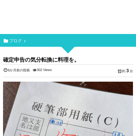
ブログ
確定申告の気分転換に料理を。
302 Views
3
6か月前の投稿
約
分