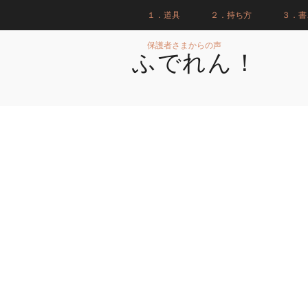
１．道具
２．持ち方
３．書
保護者さまからの声
ふでれん！