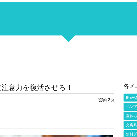
各メ
だ注意力を復活させろ！
IPEVO
2
約
分
ペン字
夏休み
文房具
無料プ