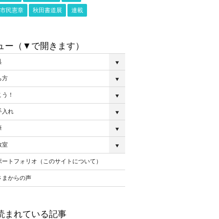
市民憲章
秋田書道展
連載
ュー（▼で開きます）
具
ち方
こう！
手入れ
筆
教室
ポートフォリオ（このサイトについて）
さまからの声
読まれている記事