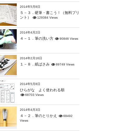
2014年5月8日
５－３．硬筆・書こう！（無料プリ
ント）
129384 Views
2014年4月2日
４－１．筆の洗い方
90846 Views
2014年2月16日
１－８．紙ばさみ
89749 Views
2014年5月8日
ひらがな よく使われる順
68703 Views
2014年4月3日
４－２．筆のとりかえ
68492
Views