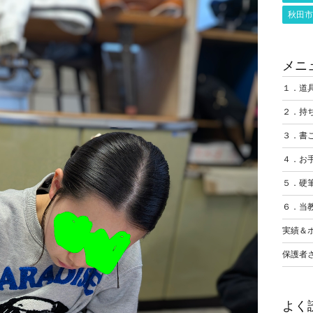
秋田市
メニ
１．道
２．持
３．書
４．お
５．硬
６．当
実績＆
保護者
よく