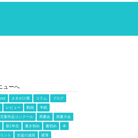
ニューへ
vxz
さきがけ展
コラム
ブログ
レビュー
動画
半紙
児童作品コンクール
席書会
席書大会
新1年生
書き初め
書初め
本
リント
生徒の成長
硬筆