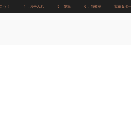
こう！
４．お手入れ
５．硬筆
６．当教室
実績＆ポ