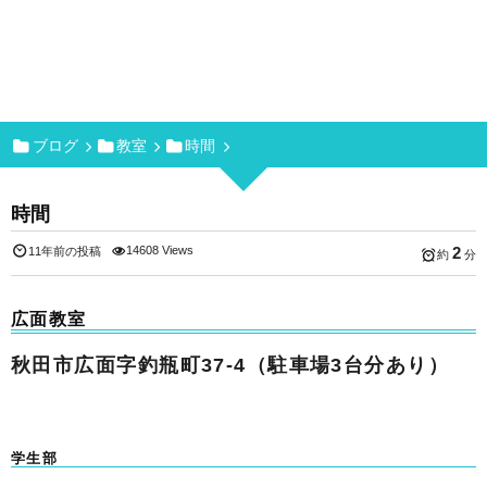
ブログ
教室
時間
時間
14608 Views
2
11年前の投稿
約
分
広面教室
秋田市広面字釣瓶町37-4（駐車場3台分あり）
学生部